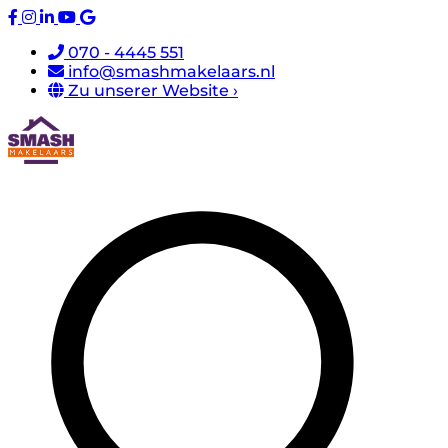
070 - 4445 551
info@smashmakelaars.nl
Zu unserer Website ›