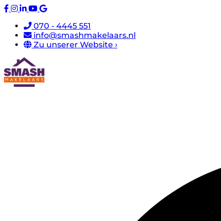
070 - 4445 551
info@smashmakelaars.nl
Zu unserer Website ›