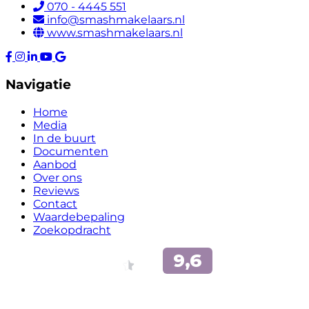
070 - 4445 551
info@smashmakelaars.nl
www.smashmakelaars.nl
Navigatie
Home
Media
In de buurt
Documenten
Aanbod
Over ons
Reviews
Contact
Waardebepaling
Zoekopdracht