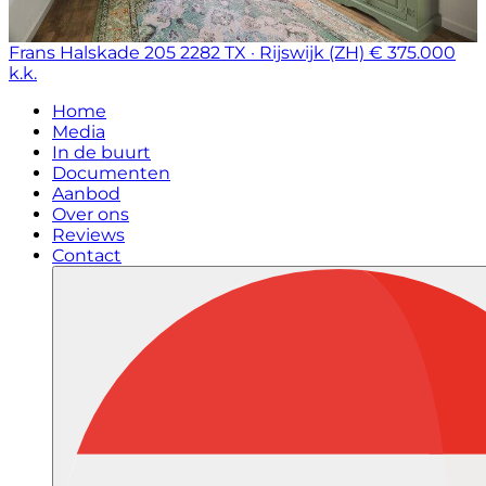
Frans Halskade 205
2282 TX · Rijswijk (ZH)
€ 375.000
k.k.
Home
Media
In de buurt
Documenten
Aanbod
Over ons
Reviews
Contact