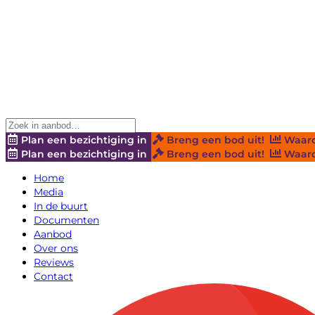
Plan een bezichtiging in
Breng een bod uit!
Waard
Plan een bezichtiging in
Breng een bod uit!
Waard
Home
Media
In de buurt
Documenten
Aanbod
Over ons
Reviews
Contact